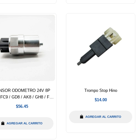
NSOR ODOMETRO 24V 8P
Trompo Stop Hino
FC9 / GD8 / AK8 / GH8 / FM1
Precio
$14.00
/ FM8
habitual
Precio
$56.45
habitual
AGREGAR AL CARRITO
AGREGAR AL CARRITO