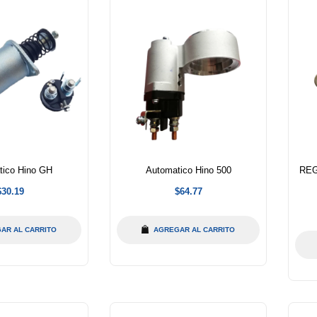
tico Hino GH
Automatico Hino 500
REG
Precio
Precio
$30.19
$64.77
abitual
habitual
AR AL CARRITO
AGREGAR AL CARRITO