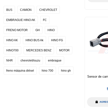
BUS
CAMION
CHEVROLET
EMBRAGUE HINO AK
FC
FRENO MOTOR
GH
HINO
HINO AK
HINO BUS Ak
HINO FG
HINO700
MERCEDES BENZ
MOTOR
NHR
chevrolet/isuzu
embrague
freno máquina diésel
hino 700
hino gh
Sensor de cam
h
AGREG