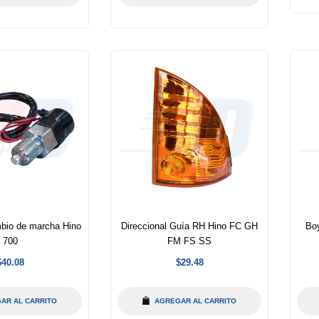
bio de marcha Hino
Direccional Guía RH Hino FC GH
Boy
700
FM FS SS
Precio
Precio
$40.08
$29.48
abitual
habitual
AR AL CARRITO
AGREGAR AL CARRITO