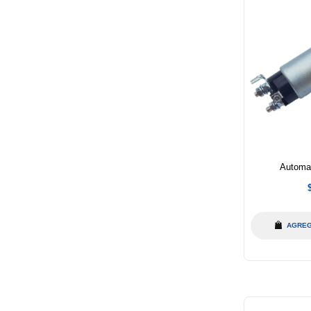
Automa
h
AGREG