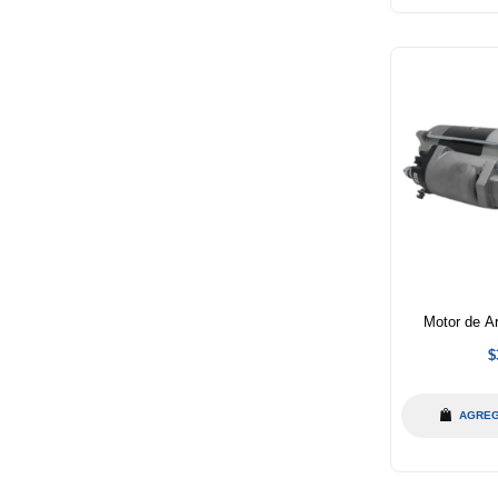
Motor de A
P
$
h
AGREG