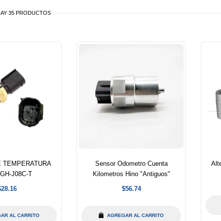
AY 35 PRODUCTOS
E TEMPERATURA
Sensor Odometro Cuenta
Alt
GH-J08C-T
Kilometros Hino "Antiguos"
Precio
Precio
$28.16
$56.74
abitual
habitual
AR AL CARRITO
AGREGAR AL CARRITO