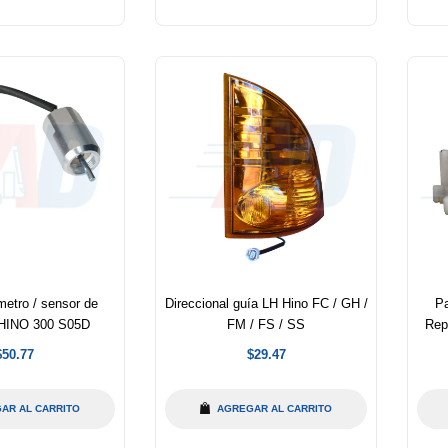
etro / sensor de
Direccional guía LH Hino FC / GH /
Pa
 HINO 300 S05D
FM / FS / SS
Rep
Precio
Precio
$50.77
$29.47
abitual
habitual
AR AL CARRITO
AGREGAR AL CARRITO