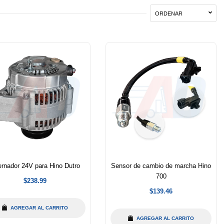
ORDENAR
ernador 24V para Hino Dutro
Sensor de cambio de marcha Hino
700
Precio
$238.99
habitual
Precio
$139.46
habitual
AGREGAR AL CARRITO
AGREGAR AL CARRITO