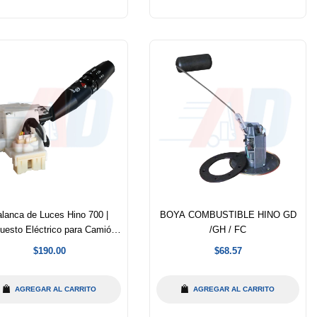
lanca de Luces Hino 700 |
BOYA COMBUSTIBLE HINO GD
uesto Eléctrico para Camión
/GH / FC
Hino
Precio
Precio
$190.00
$68.57
habitual
habitual
AGREGAR AL CARRITO
AGREGAR AL CARRITO