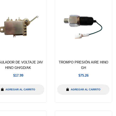
ULADOR DE VOLTAJE 24V
TROMPO PRESIÓN AIRE HINO
HINO GH/GD/AK
GH
Precio
Precio
$17.99
$75.26
habitual
habitual
AGREGAR AL CARRITO
AGREGAR AL CARRITO