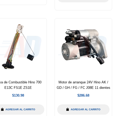
a de Combustible Hino 700
Motor de arranque 24V Hino AK /
E13C FS1E ZS1E
GD / GH / FG / FC J08E 11 dientes
Precio
Precio
$130.98
$286.68
habitual
habitual
AGREGAR AL CARRITO
AGREGAR AL CARRITO