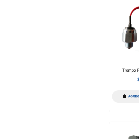
Trompo 
h
AGREG