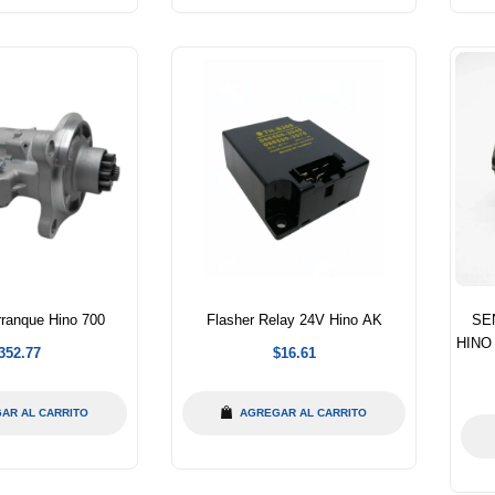
rranque Hino 700
Flasher Relay 24V Hino AK
SE
HINO 
recio
Precio
352.77
$16.61
abitual
habitual
AR AL CARRITO
AGREGAR AL CARRITO