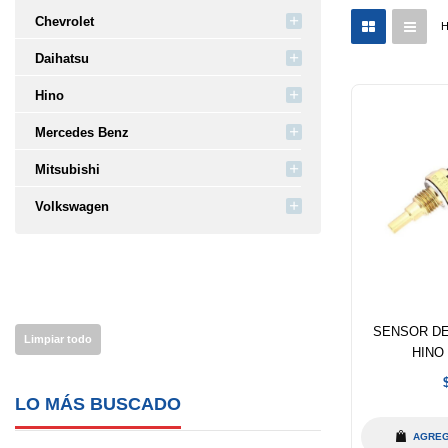
Chevrolet
H
Daihatsu
Hino
Mercedes Benz
Mitsubishi
Volkswagen
SENSOR D
Limpiar todo
HINO 
h
LO MÁS BUSCADO
AGREG