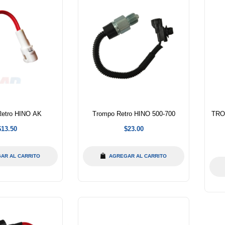
Retro HINO AK
Trompo Retro HINO 500-700
TRO
Precio
Precio
$13.50
$23.00
abitual
habitual
AR AL CARRITO
AGREGAR AL CARRITO