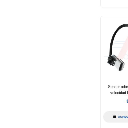
Sensor odóm
velocidad
h
AGREG