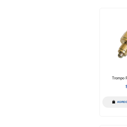
Trompo R
h
AGREG