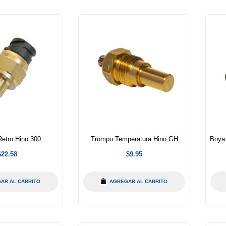
etro Hino 300
Trompo Temperatura Hino GH
Boya
Precio
Precio
$22.58
$9.95
abitual
habitual
AR AL CARRITO
AGREGAR AL CARRITO