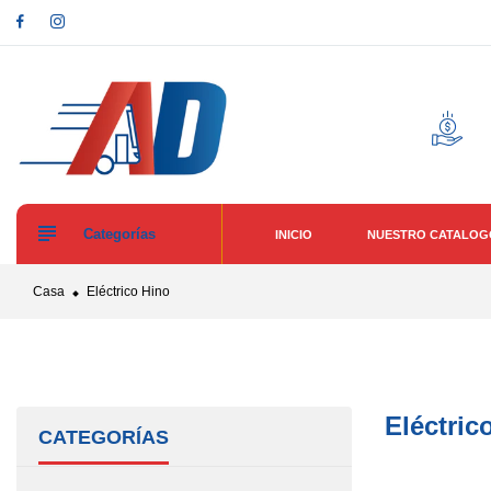
Ir
directamente
al
contenido
Categorías
INICIO
NUESTRO CATALO
Casa
Eléctrico Hino
Eléctric
CATEGORÍAS